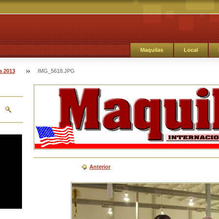
Maquilas
Local
a 2013
IMG_5618.JPG
Anterior