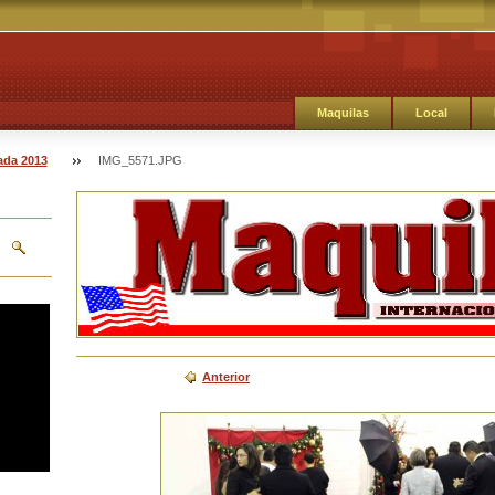
Maquilas
Local
ada 2013
IMG_5571.JPG
Anterior